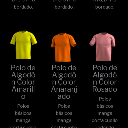
bordado.
bordado.
bordado.
Polo de
Polo de
Polo de
Algodó
Algodó
Algodó
n Color
n Color
n Color
Amarill
Anaranj
Rosado
o
ado
Polos
Polos
Polos
básicos
básicos
básicos
manga
manga
manga
corta cuello
corta cuello
corta cuello
redondo