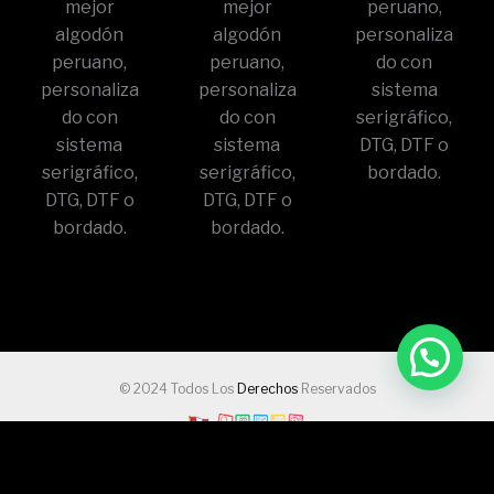
mejor
mejor
peruano,
algodón
algodón
personaliza
peruano,
peruano,
do con
personaliza
personaliza
sistema
do con
do con
serigráfico,
sistema
sistema
DTG, DTF o
serigráfico,
serigráfico,
bordado.
DTG, DTF o
DTG, DTF o
bordado.
bordado.
© 2024 Todos Los
Derechos
Reservados