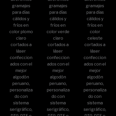
gramajes
gramajes
gramajes
para días
para días
para días
cálidos y
cálidos y
cálidos y
fríos en
fríos en
fríos en
color plomo
color verde
color
claro
claro
celeste
cortados a
cortados a
cortados a
láser
láser
láser
confeccion
confeccion
confeccion
ados con el
ados con el
ados con el
mejor
mejor
mejor
algodón
algodón
algodón
peruano,
peruano,
peruano,
personaliza
personaliza
personaliza
do con
do con
do con
sistema
sistema
sistema
serigráfico,
serigráfico,
serigráfico,
DTG, DTF o
DTG, DTF o
DTG, DTF o