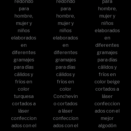
redondo
redondo
para
para
para
hombre,
hombre,
hombre,
mujer y
mujer y
mujer y
niños
niños
niños
elaborados
elaborados
elaborados
en
en
en
diferentes
diferentes
diferentes
gramajes
gramajes
gramajes
para días
para días
para días
cálidos y
cálidos y
cálidos y
fríos en
fríos en
fríos en
color beige
color
color
cortados a
turquesa
Conchevin
láser
cortados a
o cortados
confeccion
láser
a láser
ados con el
confeccion
confeccion
mejor
ados con el
ados con el
algodón