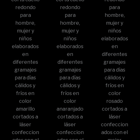
redondo
redondo
para
para
para
hombre,
hombre,
hombre,
mujer y
mujer y
mujer y
niños
niños
niños
elaborados
elaborados
elaborados
en
en
en
diferentes
diferentes
diferentes
gramajes
gramajes
gramajes
para días
para días
para días
cálidos y
cálidos y
cálidos y
fríos en
fríos en
fríos en
color
color
color
rosado
amarillo
anaranjado
cortados a
cortados a
cortados a
láser
láser
láser
confeccion
confeccion
confeccion
ados con el