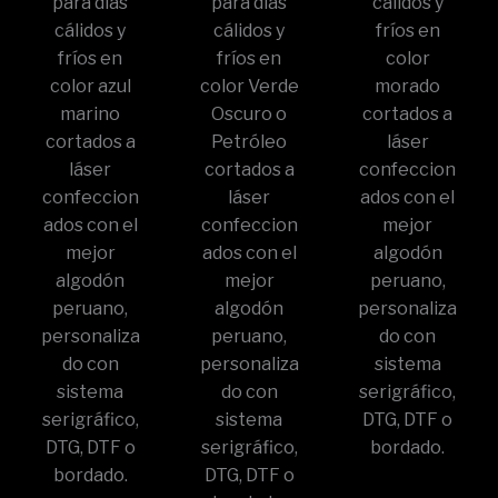
para días
para días
cálidos y
cálidos y
cálidos y
fríos en
fríos en
fríos en
color
color azul
color Verde
morado
marino
Oscuro o
cortados a
cortados a
Petróleo
láser
láser
cortados a
confeccion
confeccion
láser
ados con el
ados con el
confeccion
mejor
mejor
ados con el
algodón
algodón
mejor
peruano,
peruano,
algodón
personaliza
personaliza
peruano,
do con
do con
personaliza
sistema
sistema
do con
serigráfico,
serigráfico,
sistema
DTG, DTF o
DTG, DTF o
serigráfico,
bordado.
bordado.
DTG, DTF o