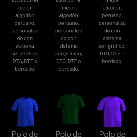
ados con el
ados con el
mejor
mejor
mejor
algodón
algodón
algodón
peruano,
peruano,
peruano,
personaliza
personaliza
personaliza
do con
do con
do con
sistema
sistema
sistema
serigráfico,
serigráfico,
serigráfico,
DTG, DTF o
DTG, DTF o
DTG, DTF o
bordado.
bordado.
bordado.
Polo de
Polo de
Polo de