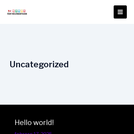
Ir
al
contenido
Uncategorized
Hello world!
Hello
world!